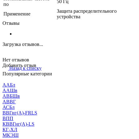
50 Гц
по
Защита распределительного
Применение
устройства
Отзывы
Загрузка отзывов...
Нет отзывов
Добавить отзыв
Назад к списку
Популярные категории
ААБл
ААШв
АВБШв
АВВГ
АСБл
ВВГнг(А)-FRLS
ВПП
КВВГнг(А)-LS
КГ-ХЛ
МКЭШ