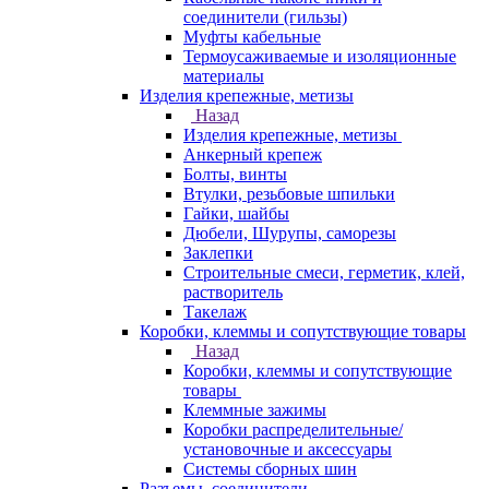
соединители (гильзы)
Муфты кабельные
Термоусаживаемые и изоляционные
материалы
Изделия крепежные, метизы
Назад
Изделия крепежные, метизы
Анкерный крепеж
Болты, винты
Втулки, резьбовые шпильки
Гайки, шайбы
Дюбели, Шурупы, саморезы
Заклепки
Строительные смеси, герметик, клей,
растворитель
Такелаж
Коробки, клеммы и сопутствующие товары
Назад
Коробки, клеммы и сопутствующие
товары
Клеммные зажимы
Коробки распределительные/
установочные и аксессуары
Системы сборных шин
Разъемы, соединители