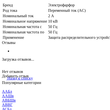
Бренд
Электрофарфор
Род тока
Переменный ток (AC)
Номинальный ток
2 А
Номинальное напряжение
10 кВ
Номинальная частота с
50 Гц
Номинальная частота по
50 Гц
Применение
Защита распределительного устройс
Отзывы
Загрузка отзывов...
Нет отзывов
Добавить отзыв
Назад к списку
Популярные категории
ААБл
ААШв
АВБШв
АВВГ
АСБл