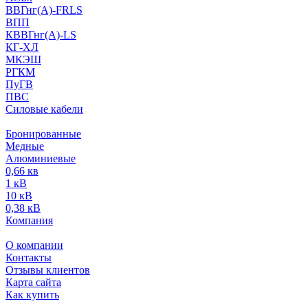
ВВГнг(А)-FRLS
ВПП
КВВГнг(А)-LS
КГ-ХЛ
МКЭШ
РГКМ
ПуГВ
ПВС
Силовые кабели
Бронированные
Медные
Алюминиевые
0,66 кв
1 кВ
10 кВ
0,38 кВ
Компания
О компании
Контакты
Отзывы клиентов
Карта сайта
Как купить