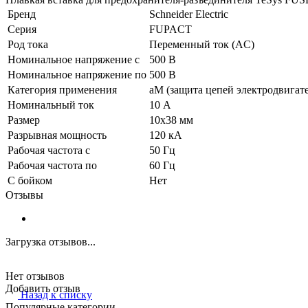
Бренд
Schneider Electric
Серия
FUPACT
Род тока
Переменный ток (AC)
Номинальное напряжение с
500 В
Номинальное напряжение по
500 В
Категория применения
aM (защита цепей электродвигате
Номинальный ток
10 А
Размер
10х38 мм
Разрывная мощность
120 кА
Рабочая частота с
50 Гц
Рабочая частота по
60 Гц
С бойком
Нет
Отзывы
Загрузка отзывов...
Нет отзывов
Добавить отзыв
Назад к списку
Популярные категории