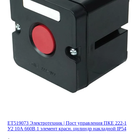
ET519073 Электротехник | Пост управления ПКЕ 222-1
У2 10А 660В 1 элемент красн. цилиндр накладной IP54