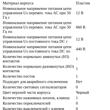
Материал корпуса
Пластик
Номинальное напряжение питания цепи
управления Us перемен. тока АС при 50
12 В
Гц с
Номинальное напряжение питания цепи
управления Us перемен. тока АС при 50
660 В
Гц по
Номинальное напряжение питания цепи
12 В
управления Us постоянного тока DC с
Номинальное напряжение питания цепи
440 В
управления Us постоянного тока DC по
Количество нормально замкнутых (НЗ)
1
контактов
Количество нормально разомкнутых (НО)
1
контактов
Количество постов
1
Подходит для аварийного отключения
Нет
Количество световых сигнализаторов
0
Цвет верхней части корпуса
Черный
Количество нажимных кнопок, клавиш
1
Количество переключателей
0
Количество выключателей с ключем
0