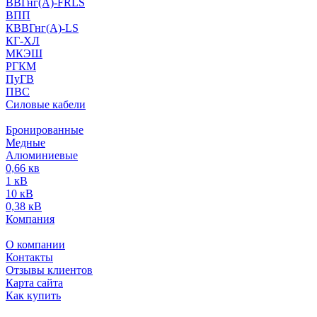
ВВГнг(А)-FRLS
ВПП
КВВГнг(А)-LS
КГ-ХЛ
МКЭШ
РГКМ
ПуГВ
ПВС
Силовые кабели
Бронированные
Медные
Алюминиевые
0,66 кв
1 кВ
10 кВ
0,38 кВ
Компания
О компании
Контакты
Отзывы клиентов
Карта сайта
Как купить