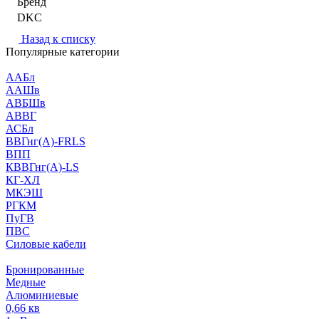
Бренд
DKC
Назад к списку
Популярные категории
ААБл
ААШв
АВБШв
АВВГ
АСБл
ВВГнг(А)-FRLS
ВПП
КВВГнг(А)-LS
КГ-ХЛ
МКЭШ
РГКМ
ПуГВ
ПВС
Силовые кабели
Бронированные
Медные
Алюминиевые
0,66 кв