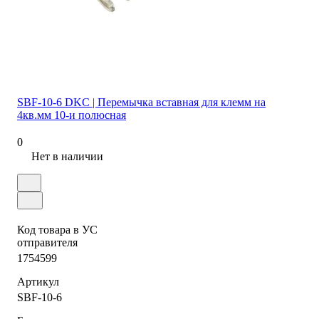
SBF-10-6 DKC | Перемычка вставная для клемм на
4кв.мм 10-и полюсная
0
Нет в наличии
Код товара в УС
отправителя
1754599
Артикул
SBF-10-6