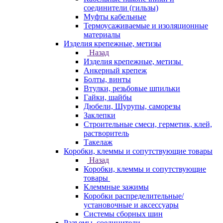
соединители (гильзы)
Муфты кабельные
Термоусаживаемые и изоляционные
материалы
Изделия крепежные, метизы
Назад
Изделия крепежные, метизы
Анкерный крепеж
Болты, винты
Втулки, резьбовые шпильки
Гайки, шайбы
Дюбели, Шурупы, саморезы
Заклепки
Строительные смеси, герметик, клей,
растворитель
Такелаж
Коробки, клеммы и сопутствующие товары
Назад
Коробки, клеммы и сопутствующие
товары
Клеммные зажимы
Коробки распределительные/
установочные и аксессуары
Системы сборных шин
Разъемы, соединители