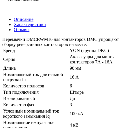
Описание
Характеристики
Отзывы
Перемычки DMCRWM16 для контакторов DMC упрощают
сборку реверсивных контакторов на месте.
Бренд
YON (группа DKC)
Аксессуары для мини-
Серия
контакторов 7А - 16А
Длина
90 мм
Номинальный ток длительной
16 А
нагрузки Iu
Количество полюсов
6
Тип подключения
Штырь
Изолированный
Да
Количество фаз
3
Условный номинальный ток
100 кА
короткого замыкания Iq
Номинальное импульсное
4 кВ
напряжение