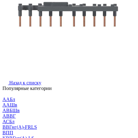
Назад к списку
Популярные категории
ААБл
ААШв
АВБШв
АВВГ
АСБл
ВВГнг(А)-FRLS
ВПП