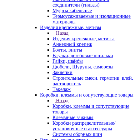
соединители (гильзы)
Муфты кабельные
Термоусаживаемые и изоляционные
материалы
Изделия крепежные, метизы
Назад
Изделия крепежные, метизы
Анкерный крепеж
Болты, винты
Втулки, резьбовые шпильки
Гайки, шайбы
Дюбели, Шурупы, саморезы
Заклепки
Строительные смеси, герметик, клей,
растворитель
Такелаж
Коробки, клеммы и сопутствующие товары
Назад
Коробки, клеммы и сопутствующие
товары
Клеммные зажимы
Коробки распределительные/
установочные и аксессуары
Системы сборных шин
Разъемы, соединители