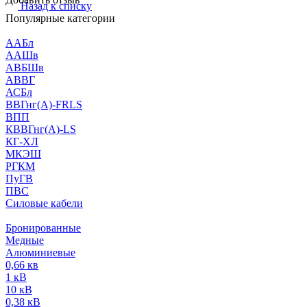
Назад к списку
Популярные категории
ААБл
ААШв
АВБШв
АВВГ
АСБл
ВВГнг(А)-FRLS
ВПП
КВВГнг(А)-LS
КГ-ХЛ
МКЭШ
РГКМ
ПуГВ
ПВС
Силовые кабели
Бронированные
Медные
Алюминиевые
0,66 кв
1 кВ
10 кВ
0,38 кВ