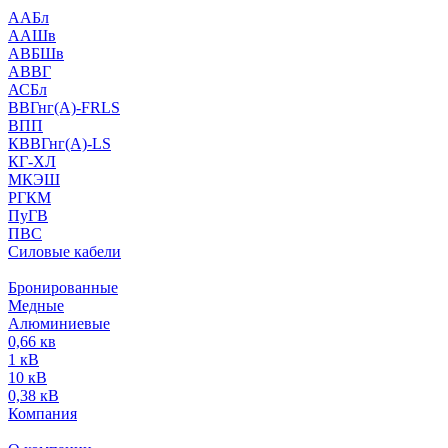
ААБл
ААШв
АВБШв
АВВГ
АСБл
ВВГнг(А)-FRLS
ВПП
КВВГнг(А)-LS
КГ-ХЛ
МКЭШ
РГКМ
ПуГВ
ПВС
Силовые кабели
Бронированные
Медные
Алюминиевые
0,66 кв
1 кВ
10 кВ
0,38 кВ
Компания