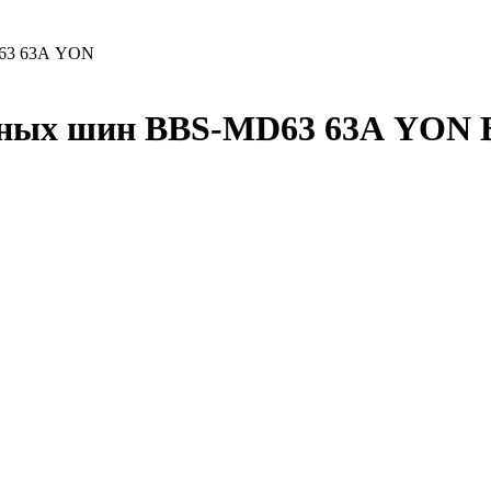
D63 63А YON
льных шин BBS-MD63 63А YON