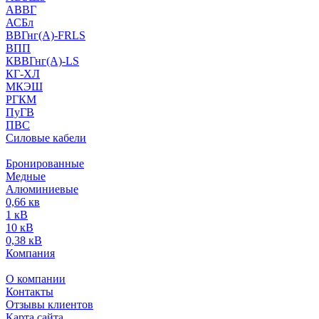
АВВГ
АСБл
ВВГнг(А)-FRLS
ВПП
КВВГнг(А)-LS
КГ-ХЛ
МКЭШ
РГКМ
ПуГВ
ПВС
Силовые кабели
Бронированные
Медные
Алюминиевые
0,66 кв
1 кВ
10 кВ
0,38 кВ
Компания
О компании
Контакты
Отзывы клиентов
Карта сайта