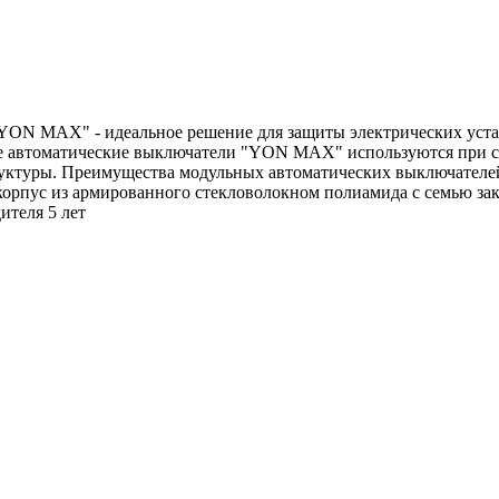
N MAX" - идеальное решение для защиты электрических установ
 автоматические выключатели "YON MAX" используются при ст
руктуры. Преимущества модульных автоматических выключателе
корпус из армированного стекловолокном полиамида с семью за
ителя 5 лет