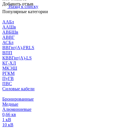
Добавить отзыв
Назад к списку
Популярные категории
ААБл
ААШв
АВБШв
АВВГ
АСБл
ВВГнг(А)-FRLS
ВПП
КВВГнг(А)-LS
КГ-ХЛ
МКЭШ
РГКМ
ПуГВ
ПВС
Силовые кабели
Бронированные
Медные
Алюминиевые
0,66 кв
1 кВ
10 кВ