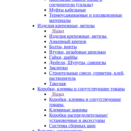
соединители (гильзы)
Муфты кабельные
Термоусаживаемые и изоляционные
материалы
Изделия крепежные, метизы
Назад
Изделия крепежные, метизы
Анкерный крепеж
Болты, винты
Втулки, резьбовые шпильки
Гайки, шайбы
Дюбели, Шурупы, саморезы
Заклепки
Строительные смеси, герметик, клей,
растворитель
Такелаж
Коробки, клеммы и сопутствующие товары
Назад
Коробки, клеммы и сопутствующие
товары
Клеммные зажимы
Коробки распределительные/
установочные и аксессуары
Системы сборных шин
Разъемы, соединители