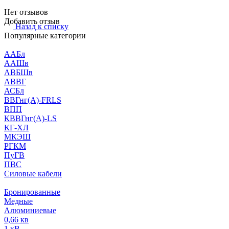
Нет отзывов
Добавить отзыв
Назад к списку
Популярные категории
ААБл
ААШв
АВБШв
АВВГ
АСБл
ВВГнг(А)-FRLS
ВПП
КВВГнг(А)-LS
КГ-ХЛ
МКЭШ
РГКМ
ПуГВ
ПВС
Силовые кабели
Бронированные
Медные
Алюминиевые
0,66 кв
1 кВ