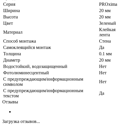
Серия
PROxima
Ширина
20 мм
Высота
20 мм
Цвет
Зеленый
Клейкая
Материал
лента
Способ монтажа
Стена
Самоклеящийся монтаж
Да
Толщина
0.1 мм
Диаметр
20 мм
Водостойкий, водозащищенный
Нет
Фотолюминесцентный
Нет
С предупреждающим/информационным
Нет
символом
С предупреждающим/информационным
Да
текстом
Отзывы
Загрузка отзывов...