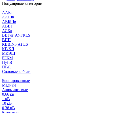
Популярные категории
ААБл
ААШв
АВБШв
АВВГ
АСБл
ВВГнг(А)-FRLS
ВПП
КВВГнг(А)-LS
КГ-ХЛ
МКЭШ
РГКМ
ПуГВ
ПВС
Силовые кабели
Бронированные
Медные
Алюминиевые
0,66 кв
1 кВ
10 кВ
0,38 кВ
Компания