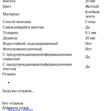
Высота
20 мм
Цвет
Желтый
Клейкая
Материал
лента
Способ монтажа
Стена
Самоклеящийся монтаж
Да
Толщина
0.1 мм
Диаметр
20 мм
Водостойкий, водозащищенный
Нет
Фотолюминесцентный
Нет
С предупреждающим/информационным
Да
символом
С предупреждающим/информационным
Да
текстом
Отзывы
Загрузка отзывов...
Нет отзывов
Добавить отзыв
Назад к списку