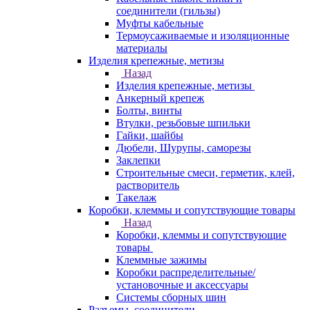
соединители (гильзы)
Муфты кабельные
Термоусаживаемые и изоляционные
материалы
Изделия крепежные, метизы
Назад
Изделия крепежные, метизы
Анкерный крепеж
Болты, винты
Втулки, резьбовые шпильки
Гайки, шайбы
Дюбели, Шурупы, саморезы
Заклепки
Строительные смеси, герметик, клей,
растворитель
Такелаж
Коробки, клеммы и сопутствующие товары
Назад
Коробки, клеммы и сопутствующие
товары
Клеммные зажимы
Коробки распределительные/
установочные и аксессуары
Системы сборных шин
Разъемы, соединители