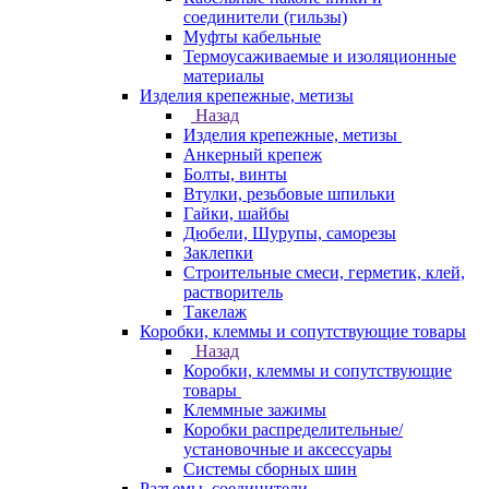
соединители (гильзы)
Муфты кабельные
Термоусаживаемые и изоляционные
материалы
Изделия крепежные, метизы
Назад
Изделия крепежные, метизы
Анкерный крепеж
Болты, винты
Втулки, резьбовые шпильки
Гайки, шайбы
Дюбели, Шурупы, саморезы
Заклепки
Строительные смеси, герметик, клей,
растворитель
Такелаж
Коробки, клеммы и сопутствующие товары
Назад
Коробки, клеммы и сопутствующие
товары
Клеммные зажимы
Коробки распределительные/
установочные и аксессуары
Системы сборных шин
Разъемы, соединители