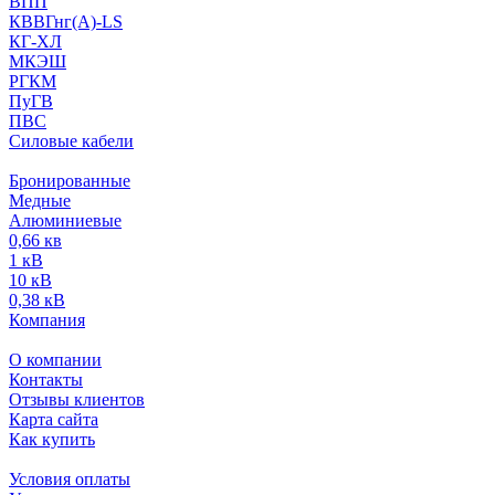
ВПП
КВВГнг(А)-LS
КГ-ХЛ
МКЭШ
РГКМ
ПуГВ
ПВС
Силовые кабели
Бронированные
Медные
Алюминиевые
0,66 кв
1 кВ
10 кВ
0,38 кВ
Компания
О компании
Контакты
Отзывы клиентов
Карта сайта
Как купить
Условия оплаты