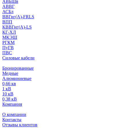
АВБШв
АВВГ
АСБл
ВВГнг(А)-FRLS
ВПП
КВВГнг(А)-LS
КГ-ХЛ
МКЭШ
РГКМ
ПуГВ
ПВС
Силовые кабели
Бронированные
Медные
Алюминиевые
0,66 кв
1 кВ
10 кВ
0,38 кВ
Компания
О компании
Контакты
Отзывы клиентов