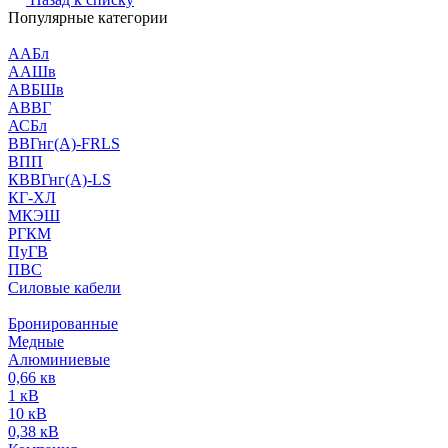
Популярные категории
ААБл
ААШв
АВБШв
АВВГ
АСБл
ВВГнг(А)-FRLS
ВПП
КВВГнг(А)-LS
КГ-ХЛ
МКЭШ
РГКМ
ПуГВ
ПВС
Силовые кабели
Бронированные
Медные
Алюминиевые
0,66 кв
1 кВ
10 кВ
0,38 кВ