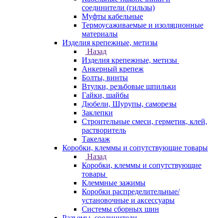
соединители (гильзы)
Муфты кабельные
Термоусаживаемые и изоляционные
материалы
Изделия крепежные, метизы
Назад
Изделия крепежные, метизы
Анкерный крепеж
Болты, винты
Втулки, резьбовые шпильки
Гайки, шайбы
Дюбели, Шурупы, саморезы
Заклепки
Строительные смеси, герметик, клей,
растворитель
Такелаж
Коробки, клеммы и сопутствующие товары
Назад
Коробки, клеммы и сопутствующие
товары
Клеммные зажимы
Коробки распределительные/
установочные и аксессуары
Системы сборных шин
Разъемы, соединители