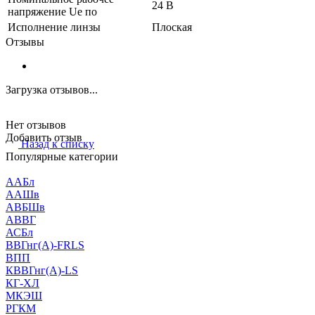
24 В
напряжение Ue по
Исполнение линзы
Плоская
Отзывы
Загрузка отзывов...
Нет отзывов
Добавить отзыв
Назад к списку
Популярные категории
ААБл
ААШв
АВБШв
АВВГ
АСБл
ВВГнг(А)-FRLS
ВПП
КВВГнг(А)-LS
КГ-ХЛ
МКЭШ
РГКМ