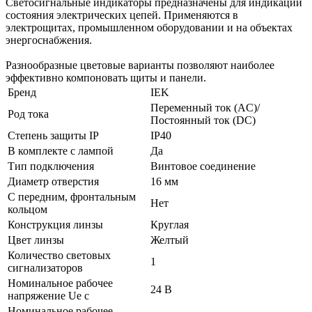
Светосигнальные индикаторы предназначены для индикации
состояния электрических цепей. Применяются в
электрощитах, промышленном оборудовании и на объектах
энергоснабжения.
Разнообразные цветовые варианты позволяют наиболее
эффективно компоновать щиты и панели.
Бренд
IEK
Переменный ток (AC)/
Род тока
Постоянный ток (DC)
Степень защиты IP
IP40
В комплекте с лампой
Да
Тип подключения
Винтовое соединение
Диаметр отверстия
16 мм
С передним, фронтальным
Нет
кольцом
Конструкция линзы
Круглая
Цвет линзы
Желтый
Количество световых
1
сигнализаторов
Номинальное рабочее
24 В
напряжение Ue с
Номинальное рабочее