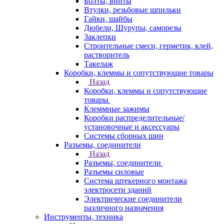
Болты, винты
Втулки, резьбовые шпильки
Гайки, шайбы
Дюбели, Шурупы, саморезы
Заклепки
Строительные смеси, герметик, клей,
растворитель
Такелаж
Коробки, клеммы и сопутствующие товары
Назад
Коробки, клеммы и сопутствующие
товары
Клеммные зажимы
Коробки распределительные/
установочные и аксессуары
Системы сборных шин
Разъемы, соединители
Назад
Разъемы, соединители
Разъемы силовые
Система штекерного монтажа
электросети зданий
Электрические соединители
различного назначения
Инструменты, техника