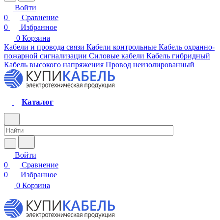
Войти
0
Сравнение
0
Избранное
0
Корзина
Кабели и провода связи
Кабели контрольные
Кабель охранно-
пожарной сигнализации
Силовые кабели
Кабель гибридный
Кабель высокого напряжения
Провод неизолированный
Каталог
Войти
0
Сравнение
0
Избранное
0
Корзина