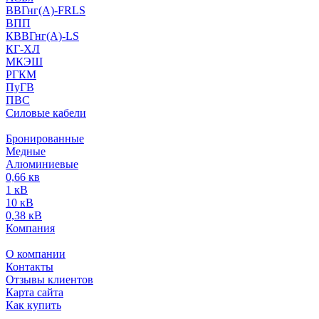
ВВГнг(А)-FRLS
ВПП
КВВГнг(А)-LS
КГ-ХЛ
МКЭШ
РГКМ
ПуГВ
ПВС
Силовые кабели
Бронированные
Медные
Алюминиевые
0,66 кв
1 кВ
10 кВ
0,38 кВ
Компания
О компании
Контакты
Отзывы клиентов
Карта сайта
Как купить