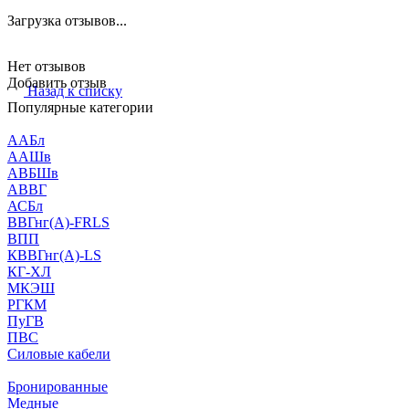
Загрузка отзывов...
Нет отзывов
Добавить отзыв
Назад к списку
Популярные категории
ААБл
ААШв
АВБШв
АВВГ
АСБл
ВВГнг(А)-FRLS
ВПП
КВВГнг(А)-LS
КГ-ХЛ
МКЭШ
РГКМ
ПуГВ
ПВС
Силовые кабели
Бронированные
Медные