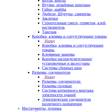
Болты, винты
Втулки, резьбовые шпильки
Гайки, шайбы
Дюбели, Шурупы, саморезы
Заклепки
Строительные смеси, герметик, клей,
растворитель
Такелаж
Коробки, клеммы и сопутствующие товары
Назад
Коробки, клеммы и сопутствующие
товары
Клеммные зажимы
Коробки распределительные/
установочные и аксессуары
Системы сборных шин
Разъемы, соединители
Назад
Разъемы, соединители
Разъемы силовые
Система штекерного монтажа
электросети зданий
Электрические соединители
различного назначения
Инструменты, техника