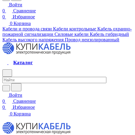
Войти
0
Сравнение
0
Избранное
0
Корзина
Кабели и провода связи
Кабели контрольные
Кабель охранно-
пожарной сигнализации
Силовые кабели
Кабель гибридный
Кабель высокого напряжения
Провод неизолированный
Каталог
Войти
0
Сравнение
0
Избранное
0
Корзина