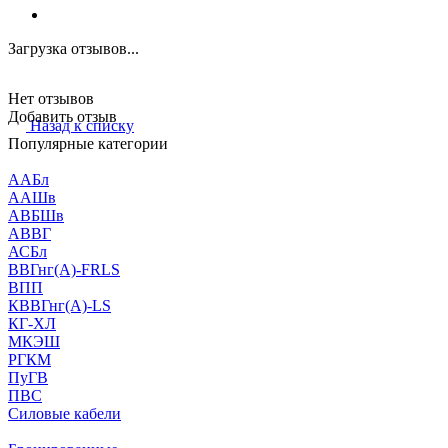
Загрузка отзывов...
Нет отзывов
Добавить отзыв
Назад к списку
Популярные категории
ААБл
ААШв
АВБШв
АВВГ
АСБл
ВВГнг(А)-FRLS
ВПП
КВВГнг(А)-LS
КГ-ХЛ
МКЭШ
РГКМ
ПуГВ
ПВС
Силовые кабели