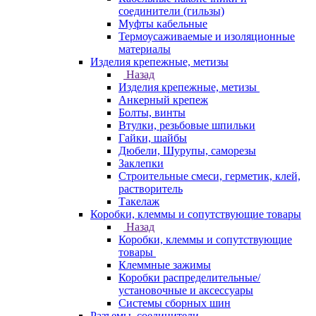
соединители (гильзы)
Муфты кабельные
Термоусаживаемые и изоляционные
материалы
Изделия крепежные, метизы
Назад
Изделия крепежные, метизы
Анкерный крепеж
Болты, винты
Втулки, резьбовые шпильки
Гайки, шайбы
Дюбели, Шурупы, саморезы
Заклепки
Строительные смеси, герметик, клей,
растворитель
Такелаж
Коробки, клеммы и сопутствующие товары
Назад
Коробки, клеммы и сопутствующие
товары
Клеммные зажимы
Коробки распределительные/
установочные и аксессуары
Системы сборных шин
Разъемы, соединители