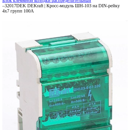
Блок клеммной колодки распределительный
–
32017DEK DEKraft | Кросс-модуль ШН-103 на DIN-рейку
4х7 групп 100А