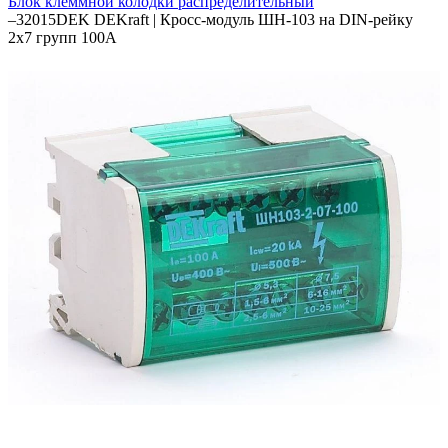
Блок клеммной колодки распределительный
–
32015DEK DEKraft | Кросс-модуль ШН-103 на DIN-рейку
2х7 групп 100А