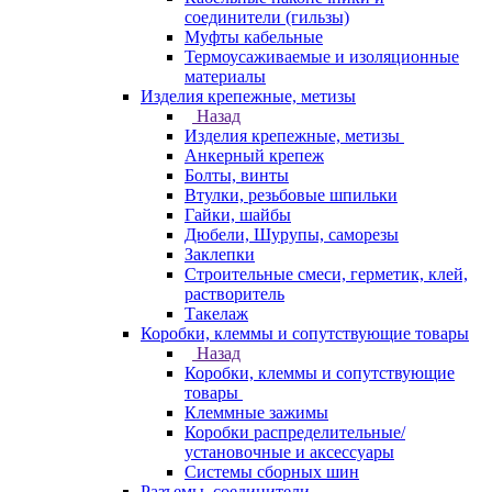
соединители (гильзы)
Муфты кабельные
Термоусаживаемые и изоляционные
материалы
Изделия крепежные, метизы
Назад
Изделия крепежные, метизы
Анкерный крепеж
Болты, винты
Втулки, резьбовые шпильки
Гайки, шайбы
Дюбели, Шурупы, саморезы
Заклепки
Строительные смеси, герметик, клей,
растворитель
Такелаж
Коробки, клеммы и сопутствующие товары
Назад
Коробки, клеммы и сопутствующие
товары
Клеммные зажимы
Коробки распределительные/
установочные и аксессуары
Системы сборных шин
Разъемы, соединители