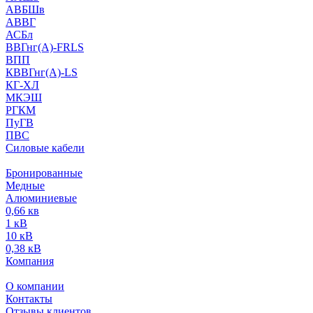
АВБШв
АВВГ
АСБл
ВВГнг(А)-FRLS
ВПП
КВВГнг(А)-LS
КГ-ХЛ
МКЭШ
РГКМ
ПуГВ
ПВС
Силовые кабели
Бронированные
Медные
Алюминиевые
0,66 кв
1 кВ
10 кВ
0,38 кВ
Компания
О компании
Контакты
Отзывы клиентов