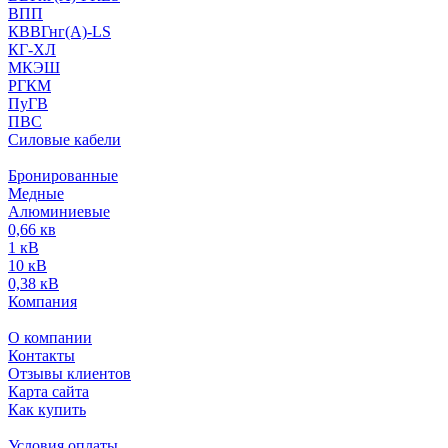
ВПП
КВВГнг(А)-LS
КГ-ХЛ
МКЭШ
РГКМ
ПуГВ
ПВС
Силовые кабели
Бронированные
Медные
Алюминиевые
0,66 кв
1 кВ
10 кВ
0,38 кВ
Компания
О компании
Контакты
Отзывы клиентов
Карта сайта
Как купить
Условия оплаты