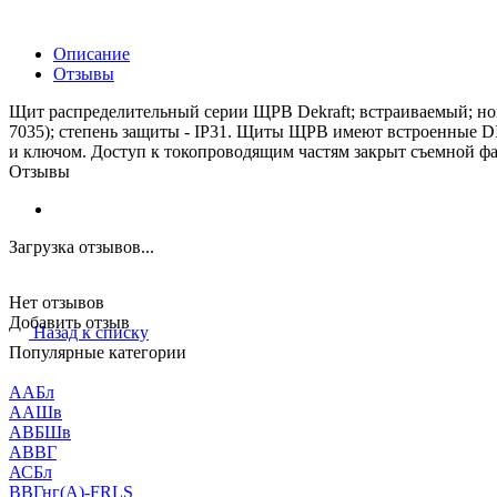
Описание
Отзывы
Щит распределительный серии ЩРВ Dekraft; встраиваемый; номи
7035); степень защиты - IP31. Щиты ЩРВ имеют встроенные DI
и ключом. Доступ к токопроводящим частям закрыт съемной фа
Отзывы
Загрузка отзывов...
Нет отзывов
Добавить отзыв
Назад к списку
Популярные категории
ААБл
ААШв
АВБШв
АВВГ
АСБл
ВВГнг(А)-FRLS