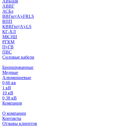
АВБШв
АВВГ
АСБл
ВВГнг(А)-FRLS
ВПП
КВВГнг(А)-LS
КГ-ХЛ
МКЭШ
РГКМ
ПуГВ
ПВС
Силовые кабели
Бронированные
Медные
Алюминиевые
0,66 кв
1 кВ
10 кВ
0,38 кВ
Компания
О компании
Контакты
Отзывы клиентов