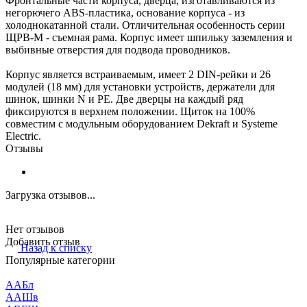
Фронтальные части корпуса, дверца, изготавливаются из
негорючего ABS-пластика, основание корпуса - из
холоднокатанной стали. Отличительная особенность серии
ЩРВ-М - съемная рама. Корпус имеет шпильку заземления и
выбивные отверстия для подвода проводников.
Корпус является встраиваемым, имеет 2 DIN-рейки и 26
модулей (18 мм) для установки устройств, держатели для
шинок, шинки N и PE. Две дверцы на каждый ряд
фиксируются в верхнем положении. Щиток на 100%
совместим с модульным оборудованием Dekraft и Systeme
Electric.
Отзывы
Загрузка отзывов...
Нет отзывов
Добавить отзыв
Назад к списку
Популярные категории
ААБл
ААШв