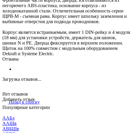
Фронтальные части корпуса, дверца, изготавливаются из
негорючего ABS-пластика, основание корпуса - из
холоднокатанной стали. Отличительная особенность серии
ЩРВ-М - съемная рама. Корпус имеет шпильку заземления и
выбивные отверстия для подвода проводников.
Корпус является встраиваемым, имеет 1 DIN-рейку и 4 модуля
(18 мм) для установки устройств, держатель для шинок,
шинки N и PE. Дверца фиксируется в верхнем положении.
Щиток на 100% совместим с модульным оборудованием
Dekraft и Systeme Electric.
Отзывы
Загрузка отзывов...
Нет отзывов
Добавить отзыв
Назад к списку
Популярные категории
ААБл
ААШв
АВБШв