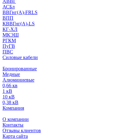
АВВГ
АСБл
ВВГнг(А)-FRLS
ВПП
КВВГнг(А)-LS
КГ-ХЛ
МКЭШ
РГКМ
ПуГВ
ПВС
Силовые кабели
Бронированные
Медные
Алюминиевые
0,66 кв
1 кВ
10 кВ
0,38 кВ
Компания
О компании
Контакты
Отзывы клиентов
Карта сайта