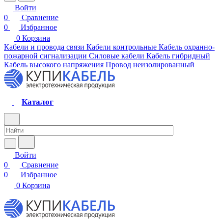
Войти
0
Сравнение
0
Избранное
0
Корзина
Кабели и провода связи
Кабели контрольные
Кабель охранно-
пожарной сигнализации
Силовые кабели
Кабель гибридный
Кабель высокого напряжения
Провод неизолированный
Каталог
Войти
0
Сравнение
0
Избранное
0
Корзина