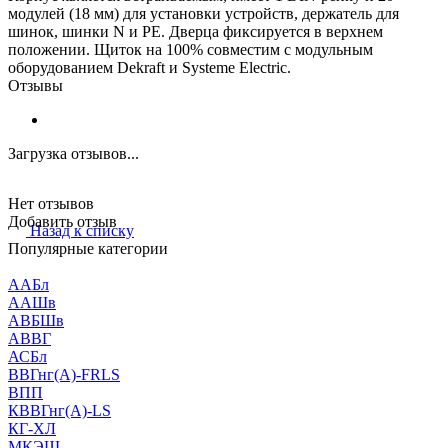
модулей (18 мм) для установки устройств, держатель для
шинок, шинки N и PE. Дверца фиксируется в верхнем
положении. Щиток на 100% совместим с модульным
оборудованием Dekraft и Systeme Electric.
Отзывы
Загрузка отзывов...
Нет отзывов
Добавить отзыв
Назад к списку
Популярные категории
ААБл
ААШв
АВБШв
АВВГ
АСБл
ВВГнг(А)-FRLS
ВПП
КВВГнг(А)-LS
КГ-ХЛ
МКЭШ