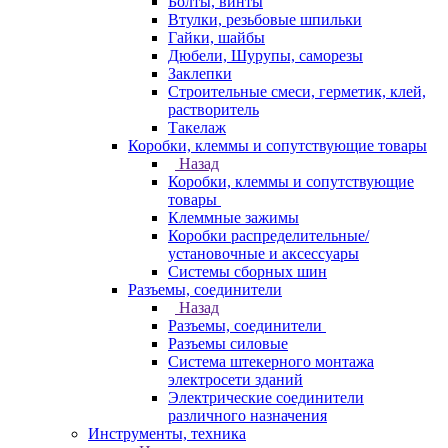
Болты, винты
Втулки, резьбовые шпильки
Гайки, шайбы
Дюбели, Шурупы, саморезы
Заклепки
Строительные смеси, герметик, клей,
растворитель
Такелаж
Коробки, клеммы и сопутствующие товары
Назад
Коробки, клеммы и сопутствующие
товары
Клеммные зажимы
Коробки распределительные/
установочные и аксессуары
Системы сборных шин
Разъемы, соединители
Назад
Разъемы, соединители
Разъемы силовые
Система штекерного монтажа
электросети зданий
Электрические соединители
различного назначения
Инструменты, техника