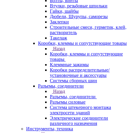
Болты, винты
Втулки, резьбовые шпильки
Гайки, шайбы
Дюбели, Шурупы, саморезы
Заклепки
Строительные смеси, герметик, клей,
растворитель
Такелаж
Коробки, клеммы и сопутствующие товары
Назад
Коробки, клеммы и сопутствующие
товары
Клеммные зажимы
Коробки распределительные/
установочные и аксессуары
Системы сборных шин
Разъемы, соединители
Назад
Разъемы, соединители
Разъемы силовые
Система штекерного монтажа
электросети зданий
Электрические соединители
различного назначения
Инструменты, техника