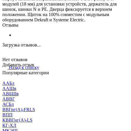
модулей (18 мм) для установки устройств, держатель для
шинок, шинки N и PE. Дверца фиксируется в верхнем
положении. Щиток на 100% совместим с модульным
оборудованием Dekraft и Systeme Electric.
Отзывы
Загрузка отзывов...
Нет отзывов
Добавить отзыв
Назад к списку
Популярные категории
ААБл
ААШв
АВБШв
АВВГ
АСБл
ВВГнг(А)-FRLS
ВПП
КВВГнг(А)-LS
КГ-ХЛ
МКЭШ