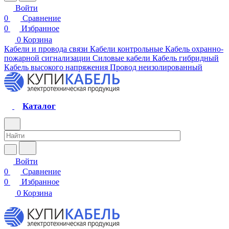
Войти
0
Сравнение
0
Избранное
0
Корзина
Кабели и провода связи
Кабели контрольные
Кабель охранно-
пожарной сигнализации
Силовые кабели
Кабель гибридный
Кабель высокого напряжения
Провод неизолированный
Каталог
Войти
0
Сравнение
0
Избранное
0
Корзина