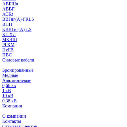
АВБШв
АВВГ
АСБл
ВВГнг(А)-FRLS
ВПП
КВВГнг(А)-LS
КГ-ХЛ
МКЭШ
РГКМ
ПуГВ
ПВС
Силовые кабели
Бронированные
Медные
Алюминиевые
0,66 кв
1 кВ
10 кВ
0,38 кВ
Компания
О компании
Контакты
Отзывы клиентов