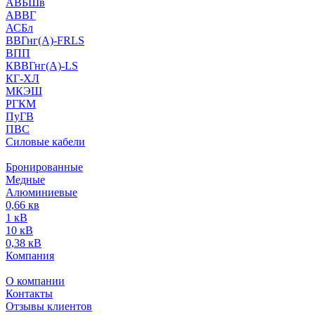
АВБШв
АВВГ
АСБл
ВВГнг(А)-FRLS
ВПП
КВВГнг(А)-LS
КГ-ХЛ
МКЭШ
РГКМ
ПуГВ
ПВС
Силовые кабели
Бронированные
Медные
Алюминиевые
0,66 кв
1 кВ
10 кВ
0,38 кВ
Компания
О компании
Контакты
Отзывы клиентов