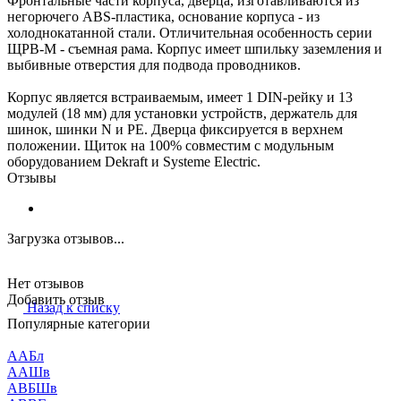
Фронтальные части корпуса, дверца, изготавливаются из
негорючего ABS-пластика, основание корпуса - из
холоднокатанной стали. Отличительная особенность серии
ЩРВ-М - съемная рама. Корпус имеет шпильку заземления и
выбивные отверстия для подвода проводников.
Корпус является встраиваемым, имеет 1 DIN-рейку и 13
модулей (18 мм) для установки устройств, держатель для
шинок, шинки N и PE. Дверца фиксируется в верхнем
положении. Щиток на 100% совместим с модульным
оборудованием Dekraft и Systeme Electric.
Отзывы
Загрузка отзывов...
Нет отзывов
Добавить отзыв
Назад к списку
Популярные категории
ААБл
ААШв
АВБШв