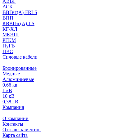
АВВГ
АСБл
ВВГнг(А)-FRLS
ВПП
КВВГнг(А)-LS
КГ-ХЛ
МКЭШ
РГКМ
ПуГВ
ПВС
Силовые кабели
Бронированные
Медные
Алюминиевые
0,66 кв
1 кВ
10 кВ
0,38 кВ
Компания
О компании
Контакты
Отзывы клиентов
Карта сайта