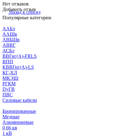
Нет отзывов
Добавить отзыв
Назад к списку
Популярные категории
ААБл
ААШв
АВБШв
АВВГ
АСБл
ВВГнг(А)-FRLS
ВПП
КВВГнг(А)-LS
КГ-ХЛ
МКЭШ
РГКМ
ПуГВ
ПВС
Силовые кабели
Бронированные
Медные
Алюминиевые
0,66 кв
1 кВ