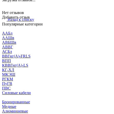
Нет отзывов
Добавить отзыв
Назад к списку
Популярные категории
ААБл
ААШв
АВБШв
АВВГ
АСБл
ВВГнг(А)-FRLS
ВПП
КВВГнг(А)-LS
КГ-ХЛ
МКЭШ
РГКМ
ПуГВ
ПВС
Силовые кабели
Бронированные
Медные
Алюминиевые