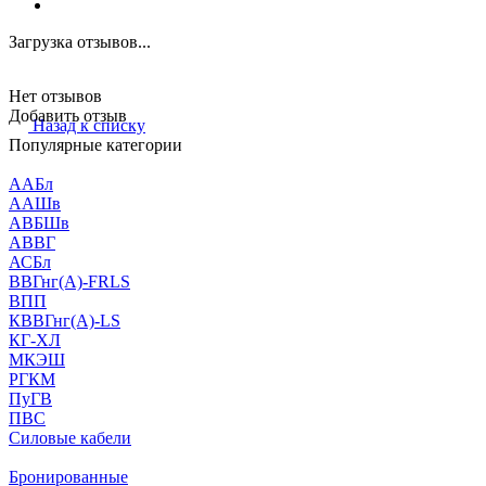
Загрузка отзывов...
Нет отзывов
Добавить отзыв
Назад к списку
Популярные категории
ААБл
ААШв
АВБШв
АВВГ
АСБл
ВВГнг(А)-FRLS
ВПП
КВВГнг(А)-LS
КГ-ХЛ
МКЭШ
РГКМ
ПуГВ
ПВС
Силовые кабели
Бронированные