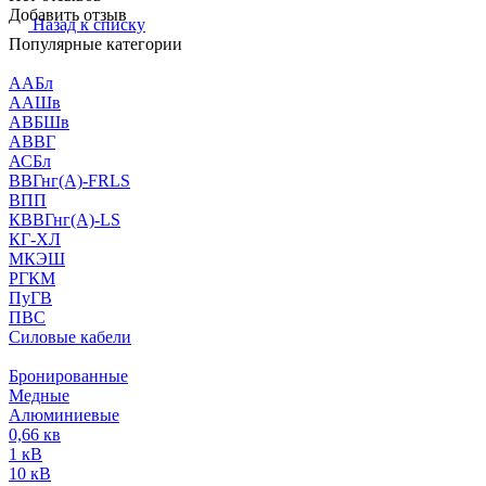
Добавить отзыв
Назад к списку
Популярные категории
ААБл
ААШв
АВБШв
АВВГ
АСБл
ВВГнг(А)-FRLS
ВПП
КВВГнг(А)-LS
КГ-ХЛ
МКЭШ
РГКМ
ПуГВ
ПВС
Силовые кабели
Бронированные
Медные
Алюминиевые
0,66 кв
1 кВ
10 кВ