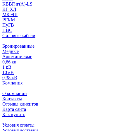
КВВГнг(А)-LS
КГ-ХЛ
МКЭШ
РГКМ
ПуГВ
ПВС
Силовые кабели
Бронированные
Медные
Алюминиевые
0,66 кв
1 кВ
10 кВ
0,38 кВ
Компания
О компании
Контакты
Отзывы клиентов
Карта сайта
Как купить
Условия оплаты
Условия доставки