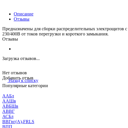
Описание
Отзывы
Предназначены для сборки распределительных электрощитов с 
230/400В от токов перегрузки и короткого замыкания.
Отзывы
Загрузка отзывов...
Нет отзывов
Добавить отзыв
Назад к списку
Популярные категории
ААБл
ААШв
АВБШв
АВВГ
АСБл
ВВГнг(А)-FRLS
ВПП