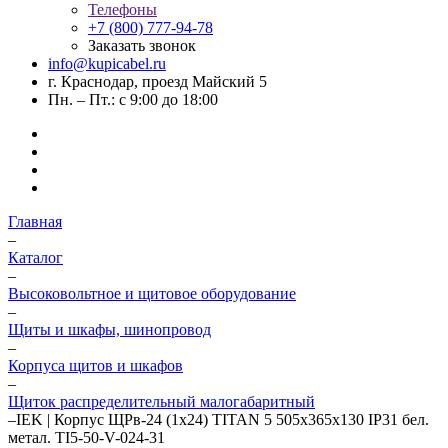
Телефоны
+7 (800) 777-94-78
Заказать звонок
info@kupicabel.ru
г. Краснодар, проезд Майский 5
Пн. – Пт.: с 9:00 до 18:00
Главная
–
Каталог
–
Высоковольтное и щитовое оборудование
–
Щиты и шкафы, шинопровод
–
Корпуса щитов и шкафов
–
Щиток распределительный малогабаритный
–
IEK | Корпус ЩРв-24 (1х24) TITAN 5 505х365х130 IP31 бел.
метал. TI5-50-V-024-31