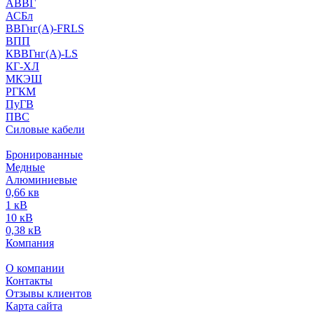
АВВГ
АСБл
ВВГнг(А)-FRLS
ВПП
КВВГнг(А)-LS
КГ-ХЛ
МКЭШ
РГКМ
ПуГВ
ПВС
Силовые кабели
Бронированные
Медные
Алюминиевые
0,66 кв
1 кВ
10 кВ
0,38 кВ
Компания
О компании
Контакты
Отзывы клиентов
Карта сайта