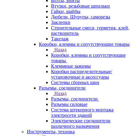
Болты, винты
Втулки, резьбовые шпильки
Гайки, шайбы
Дюбели, Шурупы, саморезы
Заклепки
Строительные смеси, герметик, клей,
растворитель
Такелаж
Коробки, клеммы и сопутствующие товары
Назад
Коробки, клеммы и сопутствующие
товары
Клеммные зажимы
Коробки распределительные/
установочные и аксессуары
Системы сборных шин
Разъемы, соединители
Назад
Разъемы, соединители
Разъемы силовые
Система штекерного монтажа
электросети зданий
Электрические соединители
различного назначения
Инструменты, техника