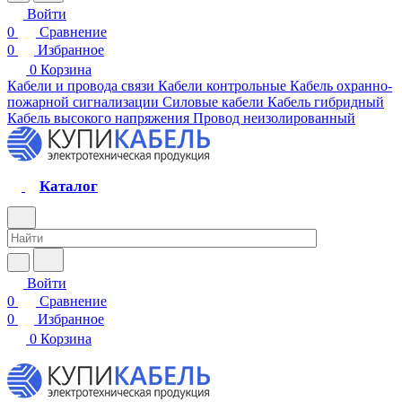
Войти
0
Сравнение
0
Избранное
0
Корзина
Кабели и провода связи
Кабели контрольные
Кабель охранно-
пожарной сигнализации
Силовые кабели
Кабель гибридный
Кабель высокого напряжения
Провод неизолированный
Каталог
Войти
0
Сравнение
0
Избранное
0
Корзина