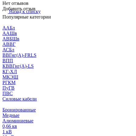
Нет отзывов
Добавить отзыв
Назад к списку
Популярные категории
ААБл
ААШв
АВБШв
АВВГ
АСБл
ВВГнг(А)-FRLS
ВПП
КВВГнг(А)-LS
КГ-ХЛ
МКЭШ
РГКМ
ПуГВ
ПВС
Силовые кабели
Бронированные
Медные
Алюминиевые
0,66 кв
1 кВ