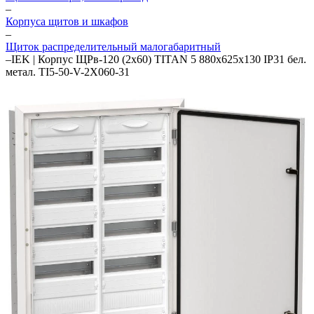
–
Корпуса щитов и шкафов
–
Щиток распределительный малогабаритный
–
IEK | Корпус ЩРв-120 (2х60) TITAN 5 880х625х130 IP31 бел.
метал. TI5-50-V-2X060-31