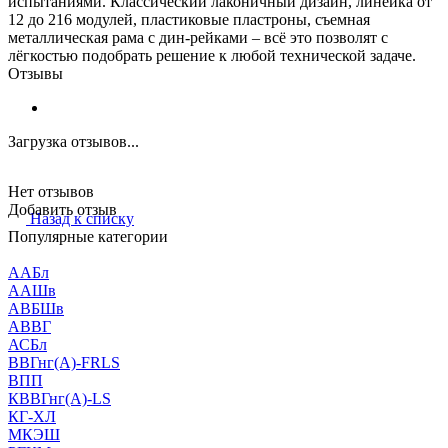
испытаниями. Классический лаконичный дизайн, линейка от
12 до 216 модулей, пластиковые пластроны, съемная
металлическая рама с дин-рейками – всё это позволят с
лёгкостью подобрать решение к любой технической задаче.
Отзывы
Загрузка отзывов...
Нет отзывов
Добавить отзыв
Назад к списку
Популярные категории
ААБл
ААШв
АВБШв
АВВГ
АСБл
ВВГнг(А)-FRLS
ВПП
КВВГнг(А)-LS
КГ-ХЛ
МКЭШ