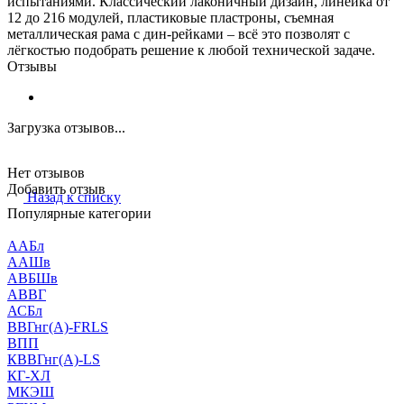
испытаниями. Классический лаконичный дизайн, линейка от
12 до 216 модулей, пластиковые пластроны, съемная
металлическая рама с дин-рейками – всё это позволят с
лёгкостью подобрать решение к любой технической задаче.
Отзывы
Загрузка отзывов...
Нет отзывов
Добавить отзыв
Назад к списку
Популярные категории
ААБл
ААШв
АВБШв
АВВГ
АСБл
ВВГнг(А)-FRLS
ВПП
КВВГнг(А)-LS
КГ-ХЛ
МКЭШ