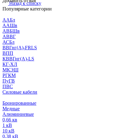
Добавить отзыв
Назад к списку
Популярные категории
ААБл
ААШв
АВБШв
АВВГ
АСБл
ВВГнг(А)-FRLS
ВПП
КВВГнг(А)-LS
КГ-ХЛ
МКЭШ
РГКМ
ПуГВ
ПВС
Силовые кабели
Бронированные
Медные
Алюминиевые
0,66 кв
1 кВ
10 кВ
0,38 кВ