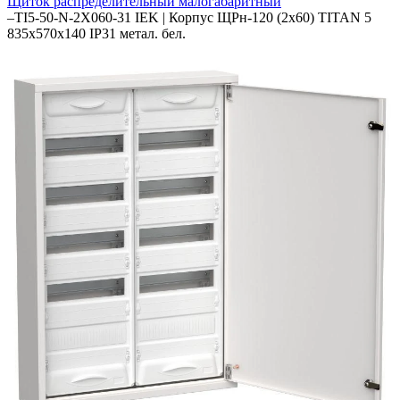
Щиток распределительный малогабаритный
–
TI5-50-N-2X060-31 IEK | Корпус ЩРн-120 (2х60) TITAN 5
835х570х140 IP31 метал. бел.