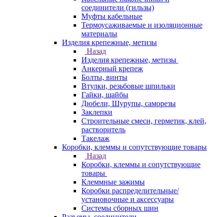
соединители (гильзы)
Муфты кабельные
Термоусаживаемые и изоляционные
материалы
Изделия крепежные, метизы
Назад
Изделия крепежные, метизы
Анкерный крепеж
Болты, винты
Втулки, резьбовые шпильки
Гайки, шайбы
Дюбели, Шурупы, саморезы
Заклепки
Строительные смеси, герметик, клей,
растворитель
Такелаж
Коробки, клеммы и сопутствующие товары
Назад
Коробки, клеммы и сопутствующие
товары
Клеммные зажимы
Коробки распределительные/
установочные и аксессуары
Системы сборных шин
Разъемы, соединители