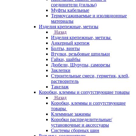
соединители (гильзы)
Муфты кабельные
Термоусаживаемые и изоляционные
материалы
Изделия крепежные, метизы
Назад
Изделия крепежные, метизы
Анкерный крепеж
Болты, винты
Втулки, резьбовые шпильки
Гайки, шайбы
Дюбели, Шурупы, саморезы
Заклепки
Строительные смеси, герметик, клей,
растворитель
Такелаж
Коробки, клеммы и сопутствующие товары
Назад
Коробки, клеммы и сопутствующие
товары
Клеммные зажимы
Коробки распределительные/
установочные и аксессуары
Системы сборных шин
Разъемы, соединители