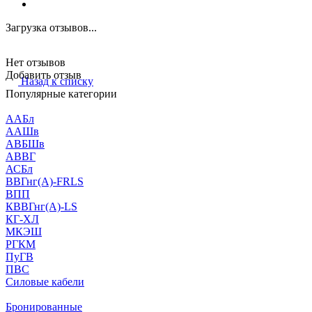
Загрузка отзывов...
Нет отзывов
Добавить отзыв
Назад к списку
Популярные категории
ААБл
ААШв
АВБШв
АВВГ
АСБл
ВВГнг(А)-FRLS
ВПП
КВВГнг(А)-LS
КГ-ХЛ
МКЭШ
РГКМ
ПуГВ
ПВС
Силовые кабели
Бронированные