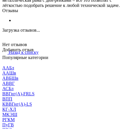
металлическая рама с дин-рейками – всё это позволят с
лёгкостью подобрать решение к любой технической задаче.
Отзывы
Загрузка отзывов...
Нет отзывов
Добавить отзыв
Назад к списку
Популярные категории
ААБл
ААШв
АВБШв
АВВГ
АСБл
ВВГнг(А)-FRLS
ВПП
КВВГнг(А)-LS
КГ-ХЛ
МКЭШ
РГКМ
ПуГВ