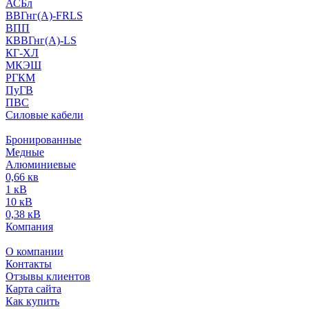
АСБл
ВВГнг(А)-FRLS
ВПП
КВВГнг(А)-LS
КГ-ХЛ
МКЭШ
РГКМ
ПуГВ
ПВС
Силовые кабели
Бронированные
Медные
Алюминиевые
0,66 кв
1 кВ
10 кВ
0,38 кВ
Компания
О компании
Контакты
Отзывы клиентов
Карта сайта
Как купить