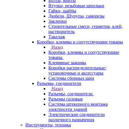
Болты, винты
Втулки, резьбовые шпильки
Гайки, шайбы
Дюбели, Шурупы, саморезы
Заклепки
Строительные смеси, герметик, клей,
растворитель
Такелаж
Коробки, клеммы и сопутствующие товары
Назад
Коробки, клеммы и сопутствующие
товары
Клеммные зажимы
Коробки распределительные/
установочные и аксессуары
Системы сборных шин
Разъемы, соединители
Назад
Разъемы, соединители
Разъемы силовые
Система штекерного монтажа
электросети зданий
Электрические соединители
различного назначения
Инструменты, техника