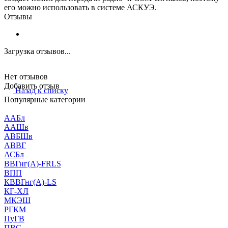
его можно использовать в системе АСКУЭ.
Отзывы
Загрузка отзывов...
Нет отзывов
Добавить отзыв
Назад к списку
Популярные категории
ААБл
ААШв
АВБШв
АВВГ
АСБл
ВВГнг(А)-FRLS
ВПП
КВВГнг(А)-LS
КГ-ХЛ
МКЭШ
РГКМ
ПуГВ
ПВС