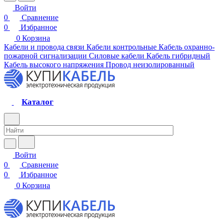
Войти
0
Сравнение
0
Избранное
0
Корзина
Кабели и провода связи
Кабели контрольные
Кабель охранно-
пожарной сигнализации
Силовые кабели
Кабель гибридный
Кабель высокого напряжения
Провод неизолированный
Каталог
Войти
0
Сравнение
0
Избранное
0
Корзина