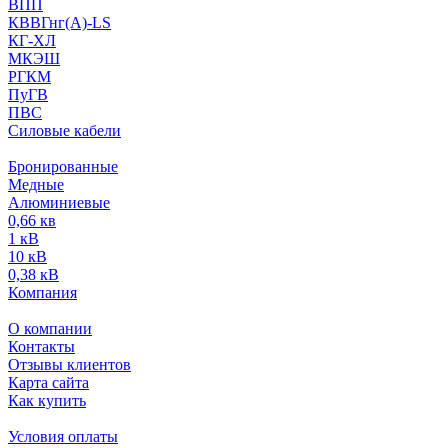
ВПП
КВВГнг(А)-LS
КГ-ХЛ
МКЭШ
РГКМ
ПуГВ
ПВС
Силовые кабели
Бронированные
Медные
Алюминиевые
0,66 кв
1 кВ
10 кВ
0,38 кВ
Компания
О компании
Контакты
Отзывы клиентов
Карта сайта
Как купить
Условия оплаты