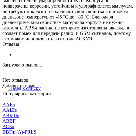
высшую степень ударопрочности IK10. Корпуса не
подвержены коррозии, устойчивы к ультрафиолетовым лучам,
не требуют покраски и сохраняют свои свойства в широком
диапазоне температур от -45 °C до +80 °C. Благодаря
диэлектрическим свойствам материала корпуса не нужно
заземлять. ABS-пластик, из которого изготовлены шкафы, не
создаёт помех для передачи радио- и GSM-сигналов, поэтому
его можно использовать в системе АСКУЭ.
Отзывы
Загрузка отзывов...
Нет отзывов
Добавить отзыв
Назад к списку
Популярные категории
ААБл
ААШв
АВБШв
АВВГ
АСБл
ВВГнг(А)-FRLS