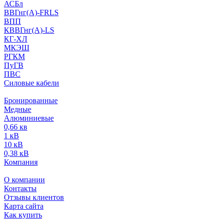
АСБл
ВВГнг(А)-FRLS
ВПП
КВВГнг(А)-LS
КГ-ХЛ
МКЭШ
РГКМ
ПуГВ
ПВС
Силовые кабели
Бронированные
Медные
Алюминиевые
0,66 кв
1 кВ
10 кВ
0,38 кВ
Компания
О компании
Контакты
Отзывы клиентов
Карта сайта
Как купить