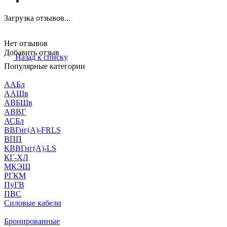
Загрузка отзывов...
Нет отзывов
Добавить отзыв
Назад к списку
Популярные категории
ААБл
ААШв
АВБШв
АВВГ
АСБл
ВВГнг(А)-FRLS
ВПП
КВВГнг(А)-LS
КГ-ХЛ
МКЭШ
РГКМ
ПуГВ
ПВС
Силовые кабели
Бронированные